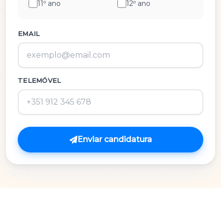
11º ano
12º ano
História e Cultura das Artes
Inglês
EMAIL
M.A.C.S.
TELEMÓVEL
Matemática 3º Ciclo
Matemática A
Matemática B
Enviar candidatura
Português
Português 3º Ciclo