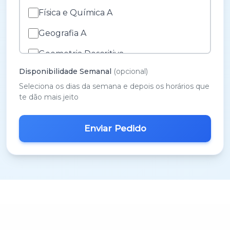
Física e Química A
Geografia A
Geometria Descritiva
Disponibilidade Semanal
(opcional)
História A
Seleciona os dias da semana e depois os horários que
História e Cultura das Artes
te dão mais jeito
Inglês
M.A.C.S.
Matemática 3º Ciclo
Matemática A
Matemática B
Português