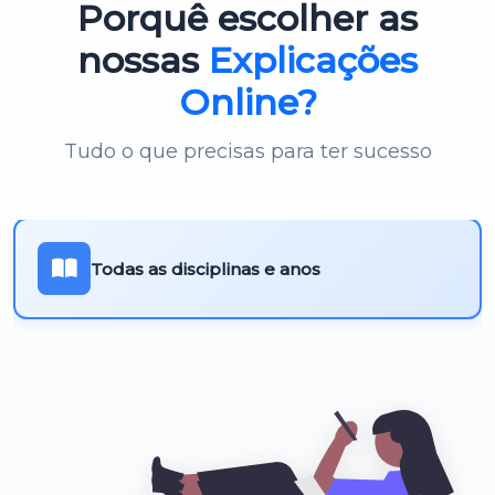
Porquê escolher as
Português 3º Ciclo
nossas
Explicações
Online?
Tudo o que precisas para ter sucesso
Todas as disciplinas e anos