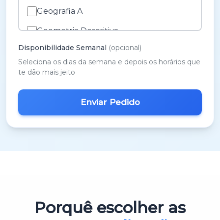
Geografia A
Geometria Descritiva
Disponibilidade Semanal
(opcional)
História A
Seleciona os dias da semana e depois os horários que
História e Cultura das Artes
te dão mais jeito
Inglês
M.A.C.S.
Matemática 3º Ciclo
Matemática A
Matemática B
Português
Porquê escolher as
Português 3º Ciclo