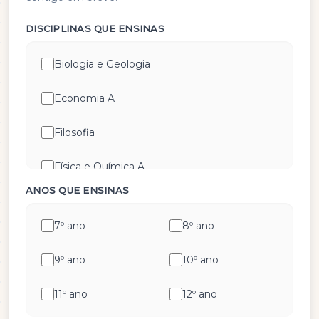
DISCIPLINAS QUE ENSINAS
Biologia e Geologia
Economia A
Filosofia
Física e Química A
ANOS QUE ENSINAS
Geografia A
7º ano
8º ano
Geometria Descritiva
9º ano
10º ano
História A
11º ano
12º ano
História e Cultura das Artes