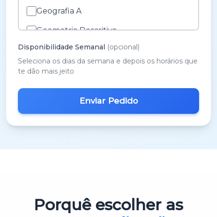
Geografia A
Geometria Descritiva
Disponibilidade Semanal
(opcional)
História A
Seleciona os dias da semana e depois os horários que
História e Cultura das Artes
te dão mais jeito
Inglês
M.A.C.S.
Matemática 3º Ciclo
Matemática A
Matemática B
Português
Porquê escolher as
Português 3º Ciclo