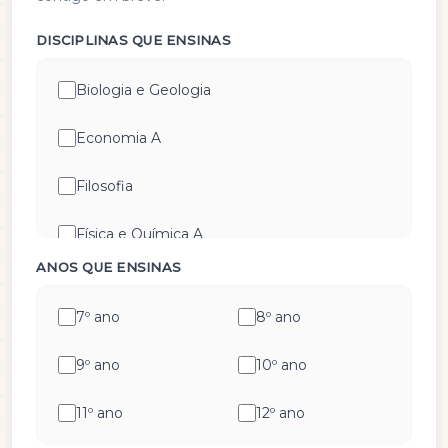
DISCIPLINAS QUE ENSINAS
Biologia e Geologia
Economia A
Filosofia
Física e Química A
ANOS QUE ENSINAS
Geografia A
7º ano
8º ano
Geometria Descritiva
9º ano
10º ano
História A
11º ano
12º ano
História e Cultura das Artes