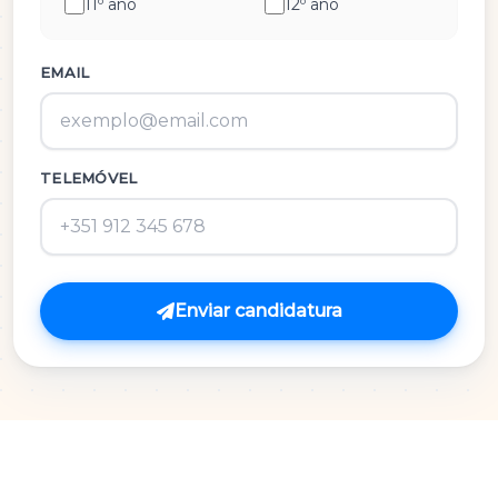
11º ano
12º ano
História e Cultura das Artes
Inglês
EMAIL
M.A.C.S.
TELEMÓVEL
Matemática 3º Ciclo
Matemática A
Matemática B
Enviar candidatura
Português
Português 3º Ciclo