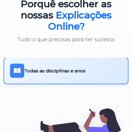
Porquê escolher as
Português 3º Ciclo
nossas
Explicações
Online?
Tudo o que precisas para ter sucesso
Todas as disciplinas e anos