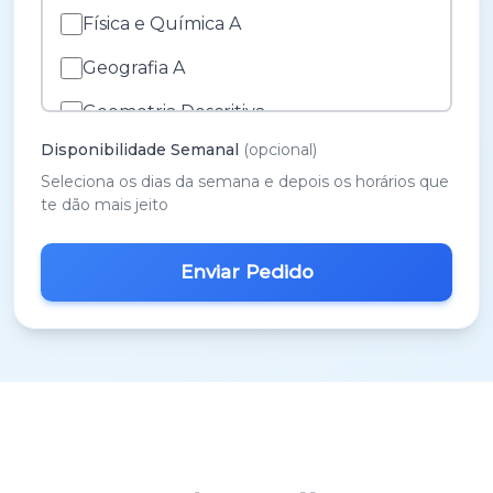
Física e Química A
Geografia A
Geometria Descritiva
Disponibilidade Semanal
(opcional)
História A
Seleciona os dias da semana e depois os horários que
História e Cultura das Artes
te dão mais jeito
Inglês
M.A.C.S.
Matemática 3º Ciclo
Matemática A
Matemática B
Português