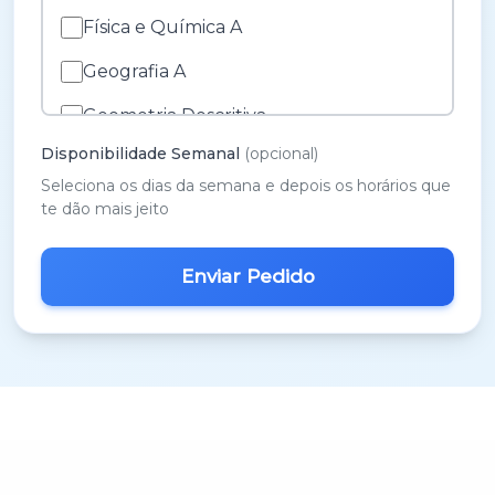
Física e Química A
Geografia A
Geometria Descritiva
Disponibilidade Semanal
(opcional)
História A
Seleciona os dias da semana e depois os horários que
História e Cultura das Artes
te dão mais jeito
Inglês
M.A.C.S.
Matemática 3º Ciclo
Matemática A
Matemática B
Português