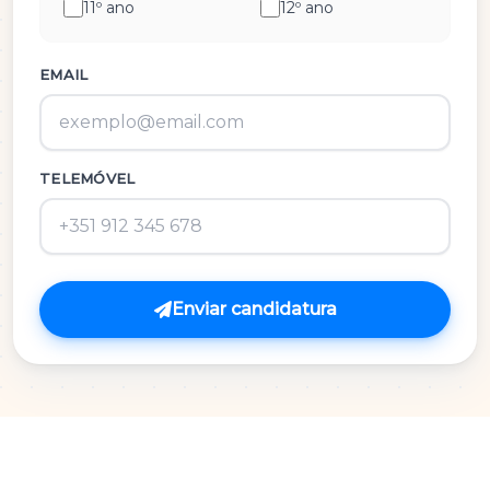
11º ano
12º ano
História e Cultura das Artes
Inglês
EMAIL
M.A.C.S.
TELEMÓVEL
Matemática 3º Ciclo
Matemática A
Matemática B
Enviar candidatura
Português
Português 3º Ciclo