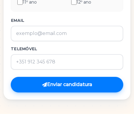
11º ano
12º ano
História e Cultura das Artes
Inglês
EMAIL
M.A.C.S.
TELEMÓVEL
Matemática 3º Ciclo
Matemática A
Matemática B
Enviar candidatura
Português
Português 3º Ciclo