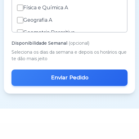
Física e Química A
Geografia A
Geometria Descritiva
Disponibilidade Semanal
(opcional)
História A
Seleciona os dias da semana e depois os horários que
História e Cultura das Artes
te dão mais jeito
Inglês
M.A.C.S.
Matemática 3º Ciclo
Matemática A
Matemática B
Português