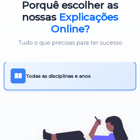
Porquê escolher as
Português 3º Ciclo
nossas
Explicações
Online?
Tudo o que precisas para ter sucesso
Todas as disciplinas e anos